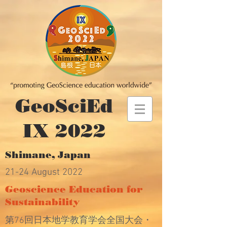
GeoSciEd
IX 2022
Shimane, Japan
21-24 August 2022
Geoscience Education for
Sustainability
第76回日本地学教育学会全国大会・