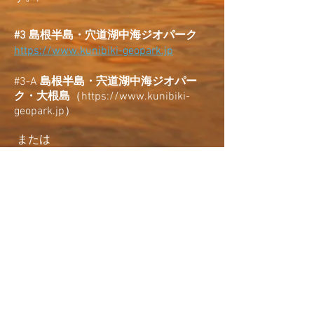
#3 島根半島・穴道湖中海ジオパーク
https://www.kunibiki-geopark.jp
#3-A
島根半島・宍道湖中海ジオパー
ク・大根島
（
https://www.kunibiki-
geopark.jp
）
または
#3-B 仁摩サンドミュージアム
(
https://www.sandmuseum.jp
)
集合：くにびきメッセ会場
​(無料：参加費は大会登録費に含まれま
す。
)
#4 隠岐ユネスコ世界ジオパーク
http://www.oki-geopark.jp/en/