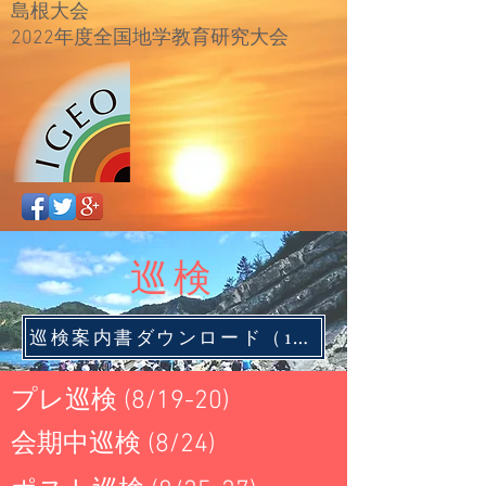
島根大会
​2022年度全国地学教育研究大会
巡検
巡検案内書ダウンロード（17MB)
プレ巡検 (8/19-20)​
会期中巡検 (8/24)​