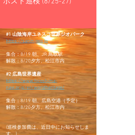
ポスト巡検 (8/25-27)
#1 山陰海岸ユネスコ世界ジオパーク
https://sanin-geo.jp
集合：8/19 朝、JR 鳥取駅
解散：8/20夕方、松江市内
#2 広島世界遺産
https://www.hiroshima-
navi.or.jp/en/worldheritage/
集合：8/19 朝、広島空港（予定）
解散：8/20夕方、松江市内
​(巡検参加費は、近日中にお知らせしま
す。)