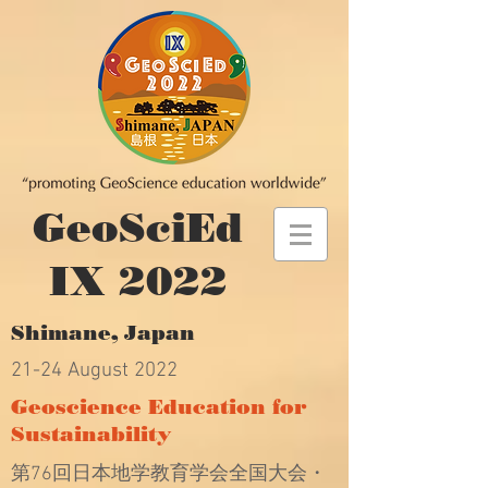
GeoSciEd
IX 2022
Shimane, Japan
21-24 August 2022
Geoscience Education for
Sustainability
第76回日本地学教育学会全国大会・