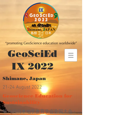
GeoSciEd
IX 2022
Shimane, Japan
21-24 August 2022
Geoscience Education for
Sustainability
第76回日本地学教育学会全国大会・